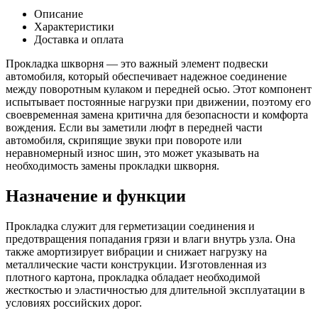
шкворня
Описание
Хантер
Характеристики
Спайсер
Доставка и оплата
16,5*60
(
Прокладка шкворня — это важный элемент подвески
картон
автомобиля, который обеспечивает надежное соединение
)
между поворотным кулаком и передней осью. Этот компонент
испытывает постоянные нагрузки при движении, поэтому его
своевременная замена критична для безопасности и комфорта
вождения. Если вы заметили люфт в передней части
автомобиля, скрипящие звуки при повороте или
неравномерный износ шин, это может указывать на
необходимость замены прокладки шкворня.
Назначение и функции
Прокладка служит для герметизации соединения и
предотвращения попадания грязи и влаги внутрь узла. Она
также амортизирует вибрации и снижает нагрузку на
металлические части конструкции. Изготовленная из
плотного картона, прокладка обладает необходимой
жесткостью и эластичностью для длительной эксплуатации в
условиях российских дорог.