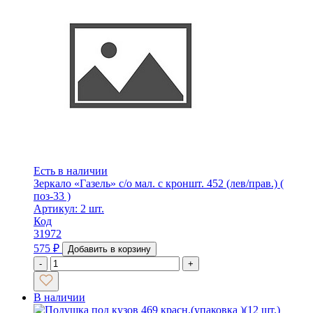
Есть в наличии
Зеркало «Газель» с/о мал. с кроншт. 452 (лев/прав.) (
поз-33 )
Артикул: 2 шт.
Код
31972
575
₽
Добавить в корзину
-
+
В наличии