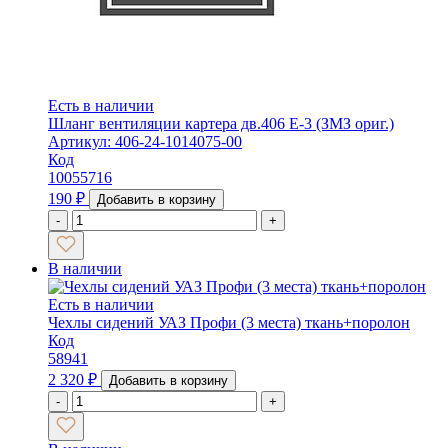
Есть в наличии
Шланг вентиляции картера дв.406 Е-3 (ЗМЗ ориг.)
Артикул: 406-24-1014075-00
Код
10055716
190
₽
Добавить в корзину
-
+
В наличии
Есть в наличии
Чехлы сидений УАЗ Профи (3 места) ткань+поролон
Код
58941
2 320
₽
Добавить в корзину
-
+