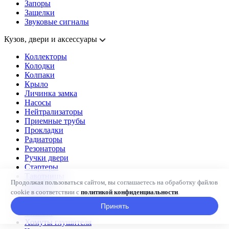
Запоры
Защелки
Звуковые сигналы
Кузов, двери и аксессуары
Коллекторы
Колодки
Колпаки
Крыло
Личинка замка
Насосы
Нейтрализаторы
Приемные трубы
Прокладки
Радиаторы
Резонаторы
Ручки двери
Стартеры
Тавотницы
Продолжая пользоваться сайтом, вы соглашаетесь на обработку файлов
Тормоза
cookie в соответствии с
политикой конфиденциальности
.
Фары
Фиксаторы
Принять
Флажки
Хомуты глушителя