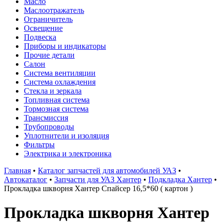
Масло
Маслоотражатель
Ограничитель
Освещение
Подвеска
Приборы и индикаторы
Прочие детали
Салон
Система вентиляции
Система охлаждения
Стекла и зеркала
Топливная система
Тормозная система
Трансмиссия
Трубопроводы
Уплотнители и изоляция
Фильтры
Электрика и электроника
Главная
•
Каталог запчастей для автомобилей УАЗ
•
Автокаталог
•
Запчасти для УАЗ Хантер
•
Подкладка Хантер
•
Прокладка шкворня Хантер Спайсер 16,5*60 ( картон )
Прокладка шкворня Хантер