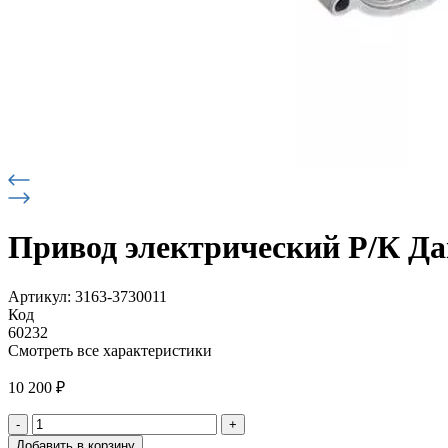
Привод электрический Р/К Да
Артикул: 3163-3730011
Код
60232
Смотреть все характеристики
10 200
₽
-
+
Количество
Добавить в корзину