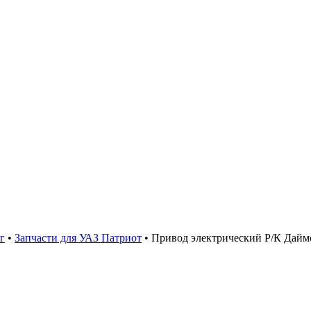
г
•
Запчасти для УАЗ Патриот
•
Привод электрический Р/К Дайм