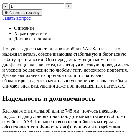
-
+
Количество
Добавить в корзину
товара
Задать вопрос
Полуось
заднего
Описание
моста
Характеристики
Хантер
Доставка и оплата
(745
мм)
Полуось заднего моста для автомобиля УАЗ Хантер — это
(DX)
надежная деталь, обеспечивающая стабильную и безопасную
работу трансмиссии. Она передает крутящий момент от
дифференциала к колесам, гарантируя высокую проходимость
и уверенное движение по любому типу дорожного покрытия.
Деталь выполнена из прочной стали и тщательно
сбалансирована, что значительно увеличивает срок службы и
снижает риск разрушения даже при повышенных нагрузках.
Надежность и долговечность
Благодаря оптимальной длине 745 мм, полуось идеально
подходит для установки на стандартные мосты автомобилей
семейства УАЗ. Повышенная износостойкость материала
обеспечивает устойчивость к деформациям и воздействию