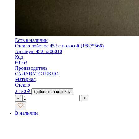
Есть в наличии
Стекло лобовое 452 с полосой (1587*566)
Артикул: 452-5206010
Код
60163
Производитель
САЛАВАТСТЕКЛО
Материал
Стекло
2 130
₽
Добавить в корзину
-
+
В наличии