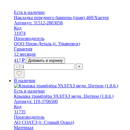
Есть в наличии
Накладка переднего бампера (прав) 469/Хантер
Артикул: 31512-2803058
Код
31974
Производитель
ООО Пром-Деталь (г. Ульяновск)
Гарантия
12 месяцев
417
₽
Добавить в корзину
-
+
В наличии
Есть в наличии
Крышка трамблёра УАЗ/ГАЗ медн. Цитрон (1.8.6.)
Артикул: 119-3706500
Код
31735
Производитель
АО СОАТЭ (г. Старый Оскол)
Материал