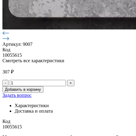
Артикул: 9007
Код
10055615
Смотреть все характеристики
307
₽
-
+
Количество
Добавить в корзину
товара
Задать вопрос
Отбойник
фургона
Характеристики
Газель
Доставка и оплата
угловой
(180х130х40х70)черн
Код
10055615