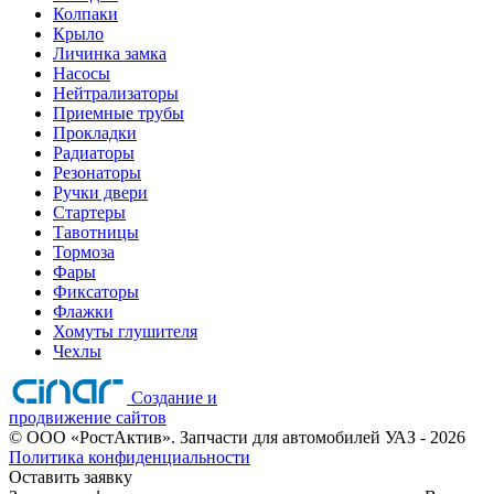
Колпаки
Крыло
Личинка замка
Насосы
Нейтрализаторы
Приемные трубы
Прокладки
Радиаторы
Резонаторы
Ручки двери
Стартеры
Тавотницы
Тормоза
Фары
Фиксаторы
Флажки
Хомуты глушителя
Чехлы
Создание и
продвижение сайтов
©
ООО «РостАктив». Запчасти для автомобилей УАЗ
- 2026
Политика конфиденциальности
Оставить заявку