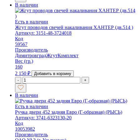
В наличии
Есть в наличии
Жгут проводов свечей накаливания ХАНТЕР (дв.514 )
Артикул: 3151-48-3724018
Код
59567
Производитель
ДимитровградЖгутКомплект
Вес (гр.)
160
2 150
₽
Добавить в корзину
-
+
В наличии
Есть в наличии
Ручка двери 452 задняя Евро (Г-образная) (РЫСЬ)
Артикул: 3741-6323130-20
Код
10053982
Производитель