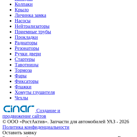
Колпаки
Крыло
Личинка замка
Насосы
Нейтрализаторы
Приемные трубы
Прокладки
Радиаторы
Резонаторы
Ручки двери
Стартеры
Тавотницы
Тормоза
Фары
Фиксаторы
Флажки
Хомуты глушителя
Чехлы
Создание и
продвижение сайтов
©
ООО «РостАктив». Запчасти для автомобилей УАЗ
- 2026
Политика конфиденциальности
Оставить заявку