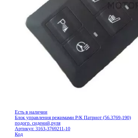
Есть в наличии
Блок управления режимами Р/К Патриот (56.3769-190)
подогр. сидений,руля
Артикул: 3163-3769211-10
Код