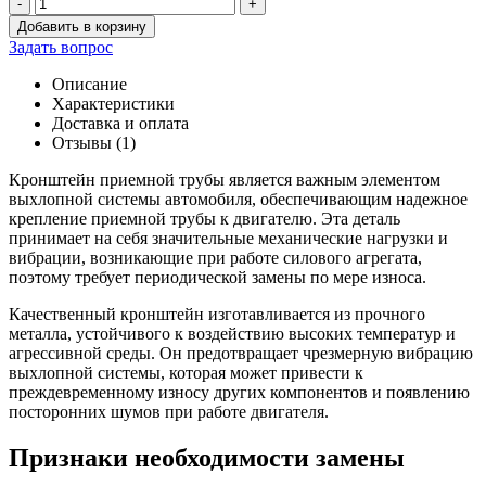
-
+
Количество
Добавить в корзину
товара
Задать вопрос
Кронштейн
приемной
Описание
трубы
Характеристики
452
Доставка и оплата
дв.4091
Отзывы (1)
Кронштейн приемной трубы является важным элементом
выхлопной системы автомобиля, обеспечивающим надежное
крепление приемной трубы к двигателю. Эта деталь
принимает на себя значительные механические нагрузки и
вибрации, возникающие при работе силового агрегата,
поэтому требует периодической замены по мере износа.
Качественный кронштейн изготавливается из прочного
металла, устойчивого к воздействию высоких температур и
агрессивной среды. Он предотвращает чрезмерную вибрацию
выхлопной системы, которая может привести к
преждевременному износу других компонентов и появлению
посторонних шумов при работе двигателя.
Признаки необходимости замены