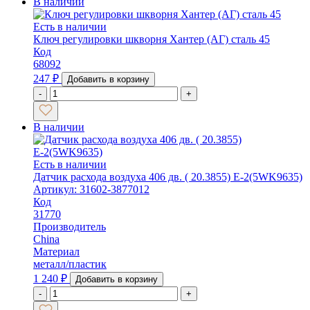
В наличии
Есть в наличии
Ключ регулировки шкворня Хантер (АГ) сталь 45
Код
68092
247
₽
Добавить в корзину
-
+
В наличии
Есть в наличии
Датчик расхода воздуха 406 дв. ( 20.3855) Е-2(5WK9635)
Артикул: 31602-3877012
Код
31770
Производитель
China
Материал
металл/пластик
1 240
₽
Добавить в корзину
-
+