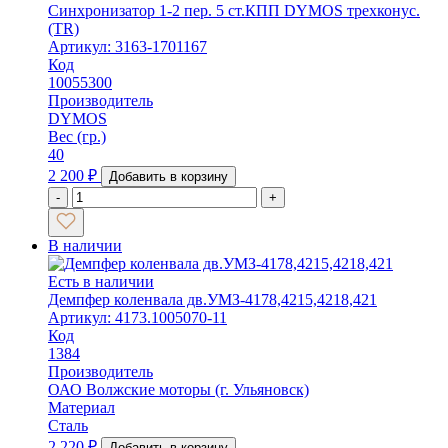
Синхронизатор 1-2 пер. 5 ст.КПП DYMOS трехконус.
(TR)
Артикул: 3163-1701167
Код
10055300
Производитель
DYMOS
Вес (гр.)
40
2 200
₽
Добавить в корзину
-
+
В наличии
Есть в наличии
Демпфер коленвала дв.УМЗ-4178,4215,4218,421
Артикул: 4173.1005070-11
Код
1384
Производитель
ОАО Волжские моторы (г. Ульяновск)
Материал
Сталь
2 220
₽
Добавить в корзину