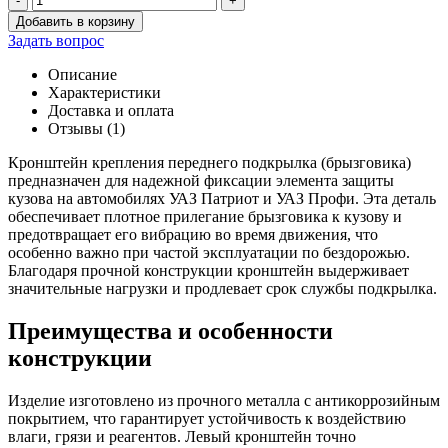
-
+
Количество
Добавить в корзину
товара
Задать вопрос
Кронштейн
крепл.
Описание
переднего
Характеристики
подкрылка
Доставка и оплата
(брызговика)Патриот,
Отзывы (1)
Профи
левый
Кронштейн крепления переднего подкрылка (брызговика)
предназначен для надежной фиксации элемента защиты
кузова на автомобилях УАЗ Патриот и УАЗ Профи. Эта деталь
обеспечивает плотное прилегание брызговика к кузову и
предотвращает его вибрацию во время движения, что
особенно важно при частой эксплуатации по бездорожью.
Благодаря прочной конструкции кронштейн выдерживает
значительные нагрузки и продлевает срок службы подкрылка.
Преимущества и особенности
конструкции
Изделие изготовлено из прочного металла с антикоррозийным
покрытием, что гарантирует устойчивость к воздействию
влаги, грязи и реагентов. Левый кронштейн точно