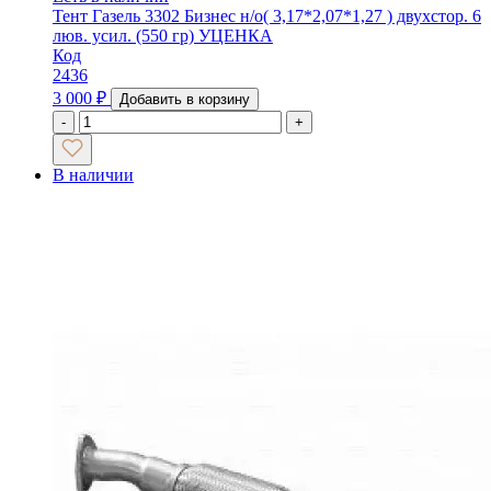
Тент Газель 3302 Бизнес н/о( 3,17*2,07*1,27 ) двухстор. 6
люв. усил. (550 гр) УЦЕНКА
Код
2436
3 000
₽
Добавить в корзину
-
+
В наличии