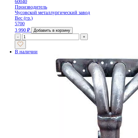
60040
Производитель
Чусовской металлургический завод
Вес (гр.)
5700
3 990
₽
Добавить в корзину
-
+
В наличии