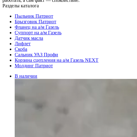
работать, а сам факт — спокойствие.
Разделы каталога
Пыльник Патриот
Брызговик Патриот
Фланец на а/м Газель
Суппорт на а/м Газель
Датчик масла
Лифлет
Скоба
Сальник УАЗ Профи
Корзина сцепления на а/м Газель NEXT
Молдинг Патриот
В наличии