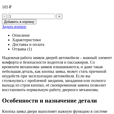
105
₽
-
+
Количество
Добавить в корзину
товара
Задать вопрос
Кнопка
замка
Описание
двери
Характеристики
Патриот
Доставка и оплата
с
Отзывы (1)
2014
(без
Надежная работа замков дверей автомобиля – важный элемент
втулки)
комфорта и безопасности водителя и пассажиров. Со
временем механизмы замков изнашиваются, и даже такая
небольшая деталь, как кнопка замка, может стать причиной
неудобств при эксплуатации автомобиля. Если вы
столкнулись с проблемой заедания, западания или полного
выхода из строя кнопки, её своевременная замена позволит
восстановить нормальную работу дверного механизма.
Особенности и назначение детали
Кнопка замка двери выполняет важную функцию в системе