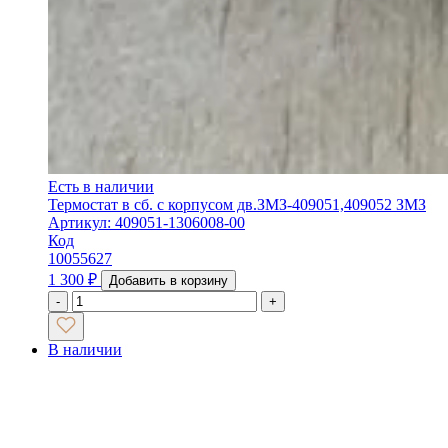
Есть в наличии
Термостат в сб. с корпусом дв.ЗМЗ-409051,409052 ЗМЗ
Артикул: 409051-1306008-00
Код
10055627
1 300
₽
Добавить в корзину
-
+
В наличии