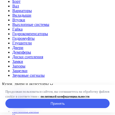
Борт
Вал
Вариаторы
Вкладыши
Втулки
Выхлопные системы
Гайка
Гидрокомпенсаторы
Гидромуфты
Глушители
Двери
Демпферы
Диски сцепления
Замки
Запоры
Защелки
Звуковые сигналы
Кузов, двери и аксессуары
Продолжая пользоваться сайтом, вы соглашаетесь на обработку файлов
Коллекторы
cookie в соответствии с
политикой конфиденциальности
.
Колодки
Колпаки
Принять
Крыло
Личинка замка