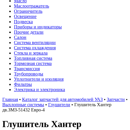
Масло
Маслоотражатель
Ограничитель
Освещение
Подвеска
Приборы и индикаторы
Прочие детали
Салон
Система вентиляции
Система охлаждения
Стекла и зеркала
Топливная система
Тормозная система
Трансмиссия
Трубопроводы
Уплотнители и изоляция
Фильтры
Электрика и электроника
Главная
•
Каталог запчастей для автомобилей УАЗ
•
Запчасти
•
Выхлопные системы
•
Глушители
•
Глушитель Хантер
дв.ЗМЗ-51432 Евро-4
Глушитель Хантер