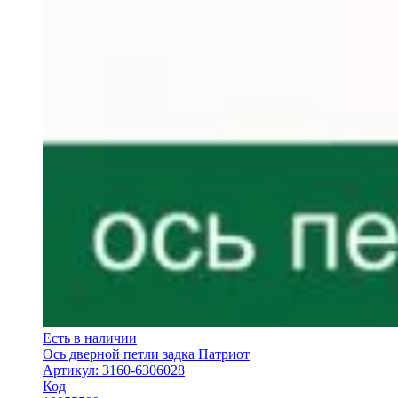
Есть в наличии
Ось дверной петли задка Патриот
Артикул: 3160-6306028
Код