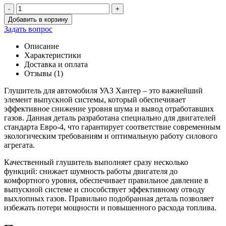
-
+
Количество
Добавить в корзину
товара
Задать вопрос
Глушитель
Хантер
Описание
дв.ЗМЗ-51432
Характеристики
Евро-4
Доставка и оплата
Отзывы (1)
Глушитель для автомобиля УАЗ Хантер – это важнейший
элемент выпускной системы, который обеспечивает
эффективное снижение уровня шума и вывод отработавших
газов. Данная деталь разработана специально для двигателей
стандарта Евро-4, что гарантирует соответствие современным
экологическим требованиям и оптимальную работу силового
агрегата.
Качественный глушитель выполняет сразу несколько
функций: снижает шумность работы двигателя до
комфортного уровня, обеспечивает правильное давление в
выпускной системе и способствует эффективному отводу
выхлопных газов. Правильно подобранная деталь позволяет
избежать потери мощности и повышенного расхода топлива.