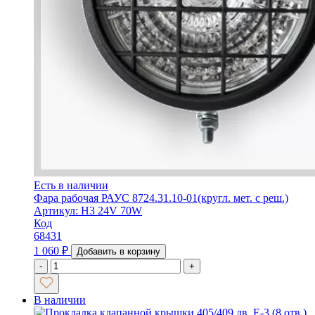
Есть в наличии
Фара рабочая РАУС 8724.31.10-01(кругл. мет. с реш.)
Артикул: H3 24V 70W
Код
68431
1 060
₽
Добавить в корзину
-
+
В наличии