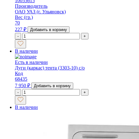
10053615
Производитель
ОАО УАЗ (г. Ульяновск)
Вес (гр.)
70
227
₽
Добавить в корзину
-
+
В наличии
Есть в наличии
Дуги (каркас) тента (3303-10) с/о
Код
68435
7 950
₽
Добавить в корзину
-
+
В наличии