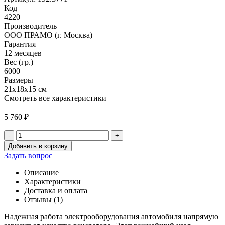
Код
4220
Производитель
ООО ПРАМО (г. Москва)
Гарантия
12 месяцев
Вес (гр.)
6000
Размеры
21х18х15 см
Смотреть все характеристики
5 760
₽
-
+
Количество
Добавить в корзину
товара
Задать вопрос
Генератор
65
Описание
А
Характеристики
(402
Доставка и оплата
дв.)
Отзывы (1)
для
Волга
Надежная работа электрооборудования автомобиля напрямую