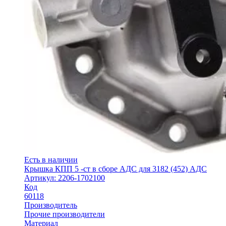
Есть в наличии
Крышка КПП 5 -ст в сборе АДС для 3182 (452) АДС
Артикул: 2206-1702100
Код
60118
Производитель
Прочие производители
Материал