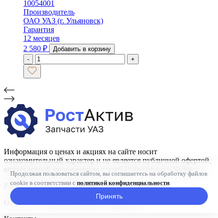
10054001
Производитель
ОАО УАЗ (г. Ульяновск)
Гарантия
12 месяцев
2 580
₽
Добавить в корзину
-
+
Информация о ценах и акциях на сайте носит
ознакомительный характер и не является публичной офертой,
определенной положениями статей Гражданского Кодекса.
Продолжая пользоваться сайтом, вы соглашаетесь на обработку файлов
cookie в соответствии с
политикой конфиденциальности
.
Работаем Пн-Пт 09:00-17:00.
Принять
ОГРН: 1177325022852 ИНН: 7327085439