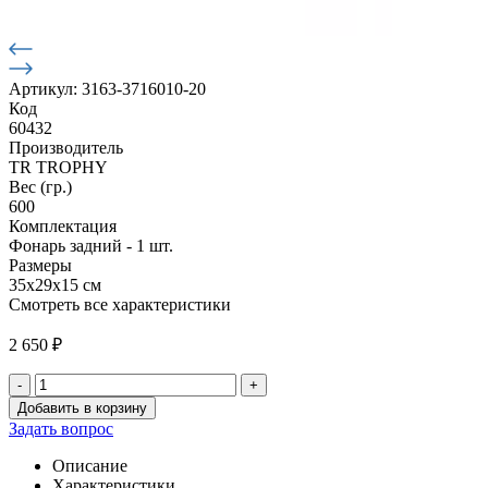
Артикул: 3163-3716010-20
Код
60432
Производитель
TR TROPHY
Вес (гр.)
600
Комплектация
Фонарь задний - 1 шт.
Размеры
35х29х15 см
Смотреть все характеристики
2 650
₽
-
+
Количество
Добавить в корзину
товара
Задать вопрос
Фонарь
задний
Описание
Патриот
Характеристики