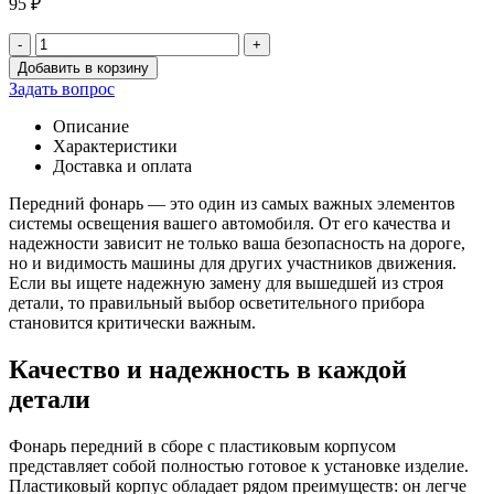
95
₽
-
+
Количество
Добавить в корзину
товара
Задать вопрос
Фонарь
в
Описание
сборе
Характеристики
(передний)
Доставка и оплата
ФП
130А
Передний фонарь — это один из самых важных элементов
белый
системы освещения вашего автомобиля. От его качества и
(пласт.
надежности зависит не только ваша безопасность на дороге,
корпус)
но и видимость машины для других участников движения.
Если вы ищете надежную замену для вышедшей из строя
детали, то правильный выбор осветительного прибора
становится критически важным.
Качество и надежность в каждой
детали
Фонарь передний в сборе с пластиковым корпусом
представляет собой полностью готовое к установке изделие.
Пластиковый корпус обладает рядом преимуществ: он легче