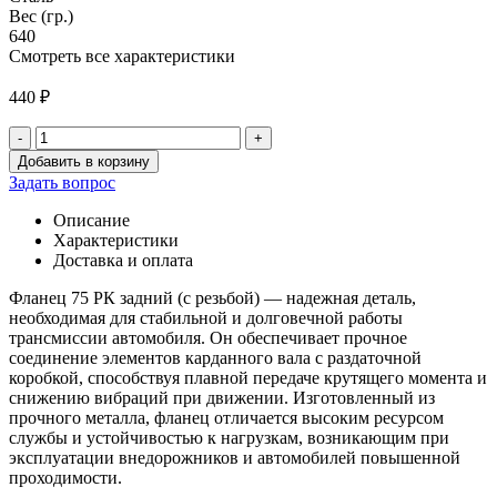
Вес (гр.)
640
Смотреть все характеристики
440
₽
-
+
Количество
Добавить в корзину
товара
Задать вопрос
Фланец
75
Описание
РК
Характеристики
задний
Доставка и оплата
(с
резьбой)
Фланец 75 РК задний (с резьбой) — надежная деталь,
необходимая для стабильной и долговечной работы
трансмиссии автомобиля. Он обеспечивает прочное
соединение элементов карданного вала с раздаточной
коробкой, способствуя плавной передаче крутящего момента и
снижению вибраций при движении. Изготовленный из
прочного металла, фланец отличается высоким ресурсом
службы и устойчивостью к нагрузкам, возникающим при
эксплуатации внедорожников и автомобилей повышенной
проходимости.