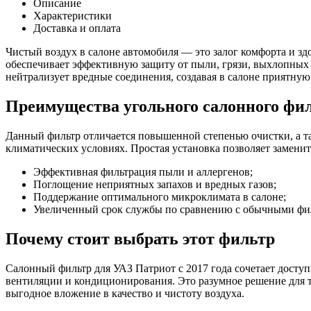
салонный
Описание
Патриот
Характеристики
рест.
Доставка и оплата
с
2017
Чистый воздух в салоне автомобиля — это залог комфорта и зд
рест.
обеспечивает эффективную защиту от пыли, грязи, выхлопных 
(угольный
нейтрализует вредные соединения, создавая в салоне приятную
)
9.7.899
Преимущества угольного салонного фи
К
Данный фильтр отличается повышенной степенью очистки, а та
климатических условиях. Простая установка позволяет заменит
Эффективная фильтрация пыли и аллергенов;
Поглощение неприятных запахов и вредных газов;
Поддержание оптимального микроклимата в салоне;
Увеличенный срок службы по сравнению с обычными фи
Почему стоит выбрать этот фильтр
Салонный фильтр для УАЗ Патриот с 2017 года сочетает доступ
вентиляции и кондиционирования. Это разумное решение для тех
выгодное вложение в качество и чистоту воздуха.