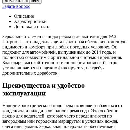
Добавить в корзину
товара
Задать вопрос
Элемент
зеркала
Описание
Патриот
Характеристики
(
Доставка и оплата
с
держ.
Зеркальный элемент с подогревом и держателем для УАЗ
+
Патриот — это надежная деталь, которая обеспечит отличную
эл.подогр.)
видимость и комфорт при любых погодных условиях. Он
прав.
подходит для автомобилей, выпущенных до 2014 года, и
(до
полностью совместим с оригинальной системой крепления.
2014)
Благодаря высокой точности исполнения элемент быстро
устанавливается и надежно фиксируется, не требуя
дополнительных доработок.
Преимущества и удобство
эксплуатации
Наличие электрического подогрева позволяет избавиться от
конденсата и наледи в холодное время года. Это особенно
важно для водителей, которые часто передвигаются по
загородным или городским маршрутам в условиях дождя,
снега или тумана. Зеркальная поверхность обеспечивает