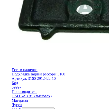
Есть в наличии
Подкладка задней рессоры 3160
Артикул: 3160-2912422-10
Код
59997
Производитель
ОАО УАЗ (г. Ульяновск)
Материал
Чугун