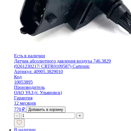
Есть в наличии
Датчик абсолютного давления воздуха 746.3829
(0261230217/ CRTR0109587) Cartronic
Артикул: 40905.3829010
Код
10053895
Производитель
ОАО УАЗ (г. Ульяновск)
Гарантия
12 месяцев
770
₽
Добавить в корзину
-
+
В наличии