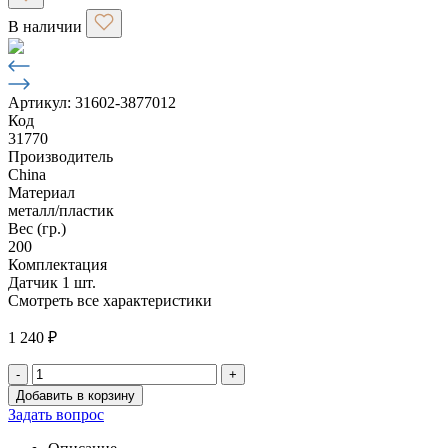
В наличии
Артикул: 31602-3877012
Код
31770
Производитель
China
Материал
металл/пластик
Вес (гр.)
200
Комплектация
Датчик 1 шт.
Смотреть все характеристики
1 240
₽
-
+
Количество
Добавить в корзину
товара
Задать вопрос
Датчик
расхода