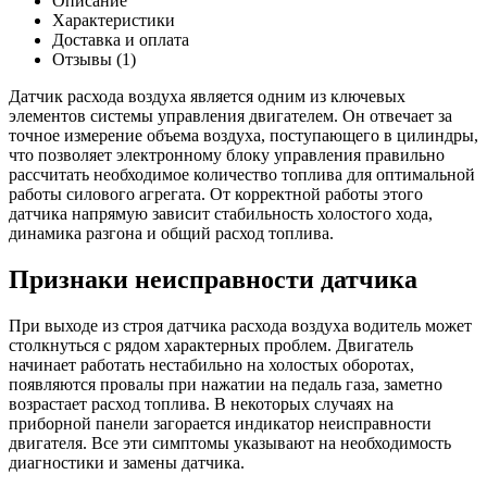
Описание
воздуха
Характеристики
406
Доставка и оплата
дв.
Отзывы (1)
(
20.3855)
Датчик расхода воздуха является одним из ключевых
Е-2(5WK9635)
элементов системы управления двигателем. Он отвечает за
точное измерение объема воздуха, поступающего в цилиндры,
что позволяет электронному блоку управления правильно
рассчитать необходимое количество топлива для оптимальной
работы силового агрегата. От корректной работы этого
датчика напрямую зависит стабильность холостого хода,
динамика разгона и общий расход топлива.
Признаки неисправности датчика
При выходе из строя датчика расхода воздуха водитель может
столкнуться с рядом характерных проблем. Двигатель
начинает работать нестабильно на холостых оборотах,
появляются провалы при нажатии на педаль газа, заметно
возрастает расход топлива. В некоторых случаях на
приборной панели загорается индикатор неисправности
двигателя. Все эти симптомы указывают на необходимость
диагностики и замены датчика.