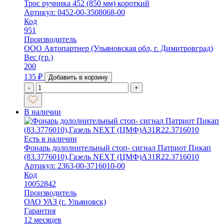
Трос ручника 452 (850 мм) короткий
Артикул: 0452-00-3508068-00
Код
951
Производитель
ООО Автопартнер (Ульяновская обл, г. Димитровград)
Вес (гр.)
200
135
₽
Добавить в корзину
-
+
В наличии
Есть в наличии
Фонарь дололнительный стоп- сигнал Патриот Пикап
(83.3776010),Газель NEXT (ЦМФ)А31R22.3716010
Артикул: 2363-00-3716010-00
Код
10052842
Производитель
ОАО УАЗ (г. Ульяновск)
Гарантия
12 месяцев