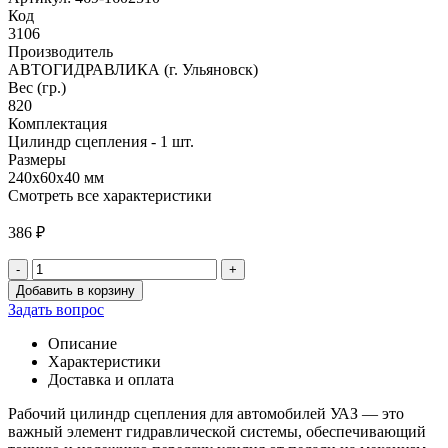
Код
3106
Производитель
АВТОГИДРАВЛИКА (г. Ульяновск)
Вес (гр.)
820
Комплектация
Цилиндр сцепления - 1 шт.
Размеры
240х60х40 мм
Смотреть все характеристики
386
₽
-
+
Количество
Добавить в корзину
товара
Задать вопрос
Цилиндр
сцепления
Описание
рабочий
Характеристики
469
Доставка и оплата
(с
регул.
Рабочий цилиндр сцепления для автомобилей УАЗ — это
штоком)
важный элемент гидравлической системы, обеспечивающий