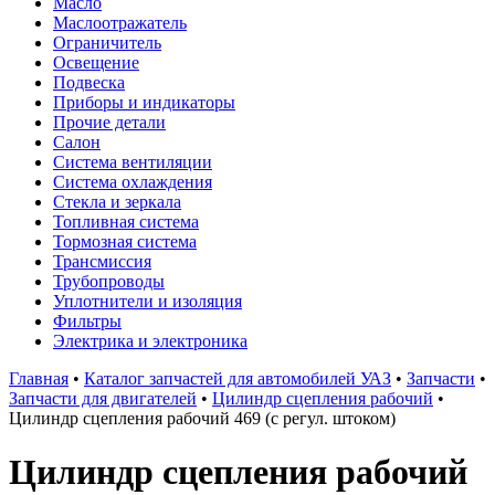
Масло
Маслоотражатель
Ограничитель
Освещение
Подвеска
Приборы и индикаторы
Прочие детали
Салон
Система вентиляции
Система охлаждения
Стекла и зеркала
Топливная система
Тормозная система
Трансмиссия
Трубопроводы
Уплотнители и изоляция
Фильтры
Электрика и электроника
Главная
•
Каталог запчастей для автомобилей УАЗ
•
Запчасти
•
Запчасти для двигателей
•
Цилиндр сцепления рабочий
•
Цилиндр сцепления рабочий 469 (с регул. штоком)
Цилиндр сцепления рабочий