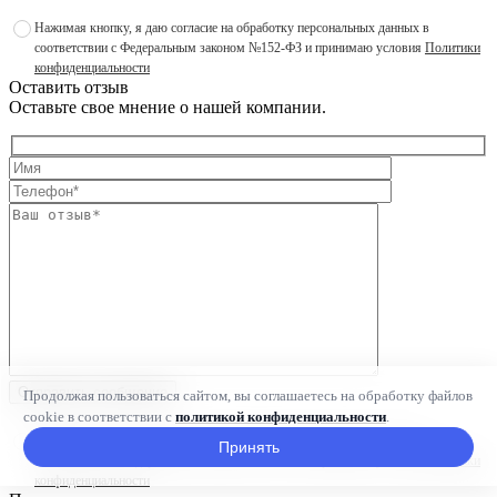
Нажимая кнопку, я даю согласие на обработку персональных данных в
соответствии с Федеральным законом №152-ФЗ и принимаю условия
Политики
конфиденциальности
Оставить отзыв
Оставьте свое мнение о нашей компании.
Отправить сообщение
Продолжая пользоваться сайтом, вы соглашаетесь на обработку файлов
cookie в соответствии с
политикой конфиденциальности
.
Нажимая кнопку, я даю согласие на обработку персональных данных в
Принять
соответствии с Федеральным законом №152-ФЗ и принимаю условия
Политики
конфиденциальности