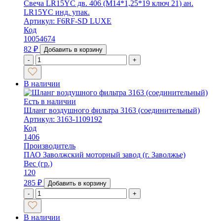
Свеча LR15YC дв. 406 (М14*1,25*19 ключ 21) ан.
LR15YC инд. упак.
Артикул: F6RF-SD LUXE
Код
10054674
82
₽
Добавить в корзину
-
+
В наличии
Есть в наличии
Шланг воздушного фильтра 3163 (соединительный)
Артикул: 3163-1109192
Код
1406
Производитель
ПАО Заволжский моторный завод (г. Заволжье)
Вес (гр.)
120
285
₽
Добавить в корзину
-
+
В наличии