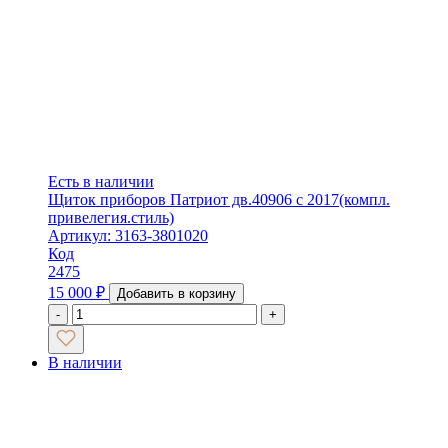
Есть в наличии
Щиток приборов Патриот дв.40906 с 2017(компл.
привелегия.стиль)
Артикул: 3163-3801020
Код
2475
15 000
₽
Добавить в корзину
-
+
В наличии