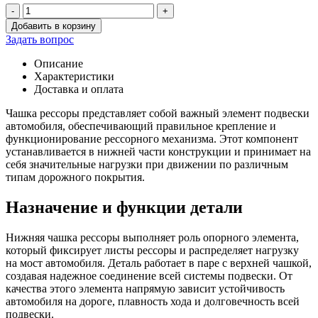
-
+
Количество
Добавить в корзину
товара
Задать вопрос
Чашка
рессоры
Описание
452
Характеристики
нижн.
Доставка и оплата
Чашка рессоры представляет собой важный элемент подвески
автомобиля, обеспечивающий правильное крепление и
функционирование рессорного механизма. Этот компонент
устанавливается в нижней части конструкции и принимает на
себя значительные нагрузки при движении по различным
типам дорожного покрытия.
Назначение и функции детали
Нижняя чашка рессоры выполняет роль опорного элемента,
который фиксирует листы рессоры и распределяет нагрузку
на мост автомобиля. Деталь работает в паре с верхней чашкой,
создавая надежное соединение всей системы подвески. От
качества этого элемента напрямую зависит устойчивость
автомобиля на дороге, плавность хода и долговечность всей
подвески.