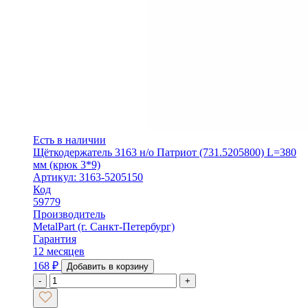
Есть в наличии
Щёткодержатель 3163 н/о Патриот (731.5205800) L=380
мм (крюк 3*9)
Артикул: 3163-5205150
Код
59779
Производитель
MetalPart (г. Санкт-Петербург)
Гарантия
12 месяцев
168
₽
Добавить в корзину
-
+