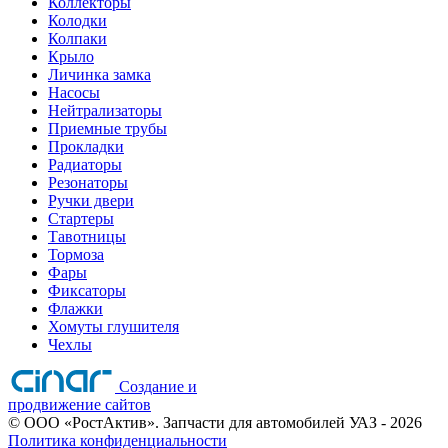
Коллекторы
Колодки
Колпаки
Крыло
Личинка замка
Насосы
Нейтрализаторы
Приемные трубы
Прокладки
Радиаторы
Резонаторы
Ручки двери
Стартеры
Тавотницы
Тормоза
Фары
Фиксаторы
Флажки
Хомуты глушителя
Чехлы
Создание и
продвижение сайтов
©
ООО «РостАктив». Запчасти для автомобилей УАЗ
- 2026
Политика конфиденциальности