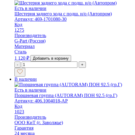
Есть в наличии
Шестерня заднего хода с подш. н/о (Автопром)
Артикул: 469-1701080-30
Код
1275
Производитель
G-Part (Россия)
Материал
Сталь
1 120
₽
Добавить в корзину
-
+
В наличии
Есть в наличии
Поршневая группа (AUTORAM) ПОН 92.5 (гр.Г)
Артикул: 406.1004018-АР
Код
1023
Производитель
ООО КиТ (г. Заволжье)
Гарантия
24 месяца