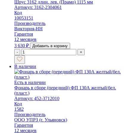
Шрус 3162 длин. лев. (Прамо) 1115 мм
Артикул: 3162-2304061
Код
10053151
Производитель
Виктория-НН
Гарантия
12 месяцев
3 630
₽
Добавить в корзину
-
+
В наличии
Есть в наличии
Фонарь в сборе (передний) ФП 130А желтый/бел.
(пласт.)
Артикул: 452-3712010
Код
1582
Производитель
ООО УПРЗ (г. Ульяновск)
Гарантия
12 месяцев