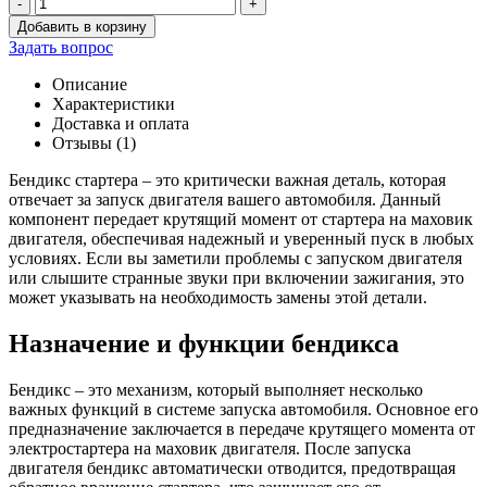
-
+
Количество
Добавить в корзину
товара
Задать вопрос
Бендикс
406
Описание
дв
Характеристики
.малый
Доставка и оплата
(ан.
Отзывы (1)
БАТЭ)
Бендикс стартера – это критически важная деталь, которая
отвечает за запуск двигателя вашего автомобиля. Данный
компонент передает крутящий момент от стартера на маховик
двигателя, обеспечивая надежный и уверенный пуск в любых
условиях. Если вы заметили проблемы с запуском двигателя
или слышите странные звуки при включении зажигания, это
может указывать на необходимость замены этой детали.
Назначение и функции бендикса
Бендикс – это механизм, который выполняет несколько
важных функций в системе запуска автомобиля. Основное его
предназначение заключается в передаче крутящего момента от
электростартера на маховик двигателя. После запуска
двигателя бендикс автоматически отводится, предотвращая