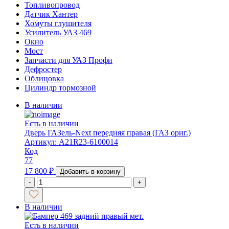
Топливопровод
Датчик Хантер
Хомуты глушителя
Усилитель УАЗ 469
Окно
Мост
Запчасти для УАЗ Профи
Дефростер
Облицовка
Цилиндр тормозной
В наличии
Есть в наличии
Дверь ГАЗель-Next передняя правая (ГАЗ ориг.)
Артикул: А21R23-6100014
Код
77
17 800
₽
Добавить в корзину
-
+
В наличии
Есть в наличии