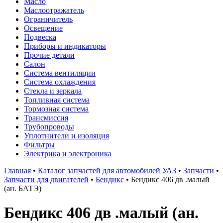
Масло
Маслоотражатель
Ограничитель
Освещение
Подвеска
Приборы и индикаторы
Прочие детали
Салон
Система вентиляции
Система охлаждения
Стекла и зеркала
Топливная система
Тормозная система
Трансмиссия
Трубопроводы
Уплотнители и изоляция
Фильтры
Электрика и электроника
Главная
•
Каталог запчастей для автомобилей УАЗ
•
Запчасти
•
Запчасти для двигателей
•
Бендикс
•
Бендикс 406 дв .малый
(ан. БАТЭ)
Бендикс 406 дв .малый (ан.