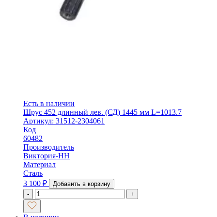
Есть в наличии
Шрус 452 длинный лев. (СД) 1445 мм L=1013.7
Артикул: 31512-2304061
Код
60482
Производитель
Виктория-НН
Материал
Сталь
3 100
₽
Добавить в корзину
-
+