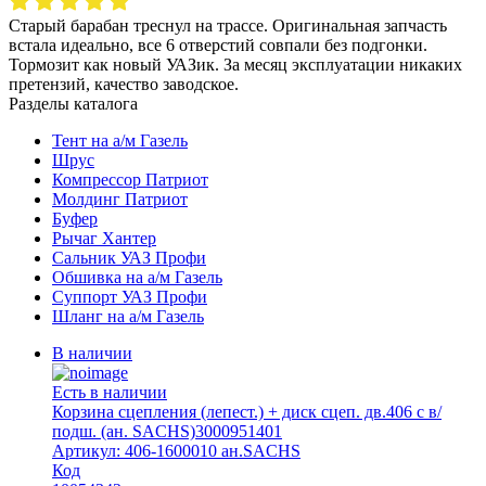
Старый барабан треснул на трассе. Оригинальная запчасть
встала идеально, все 6 отверстий совпали без подгонки.
Тормозит как новый УАЗик. За месяц эксплуатации никаких
претензий, качество заводское.
Разделы каталога
Тент на а/м Газель
Шрус
Компрессор Патриот
Молдинг Патриот
Буфер
Рычаг Хантер
Сальник УАЗ Профи
Обшивка на а/м Газель
Суппорт УАЗ Профи
Шланг на а/м Газель
В наличии
Есть в наличии
Корзина сцепления (лепест.) + диск сцеп. дв.406 с в/
подш. (ан. SACHS)3000951401
Артикул: 406-1600010 ан.SACHS
Код