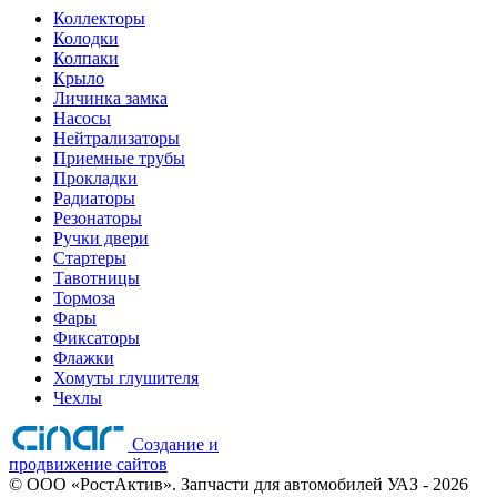
Коллекторы
Колодки
Колпаки
Крыло
Личинка замка
Насосы
Нейтрализаторы
Приемные трубы
Прокладки
Радиаторы
Резонаторы
Ручки двери
Стартеры
Тавотницы
Тормоза
Фары
Фиксаторы
Флажки
Хомуты глушителя
Чехлы
Создание и
продвижение сайтов
©
ООО «РостАктив». Запчасти для автомобилей УАЗ
- 2026