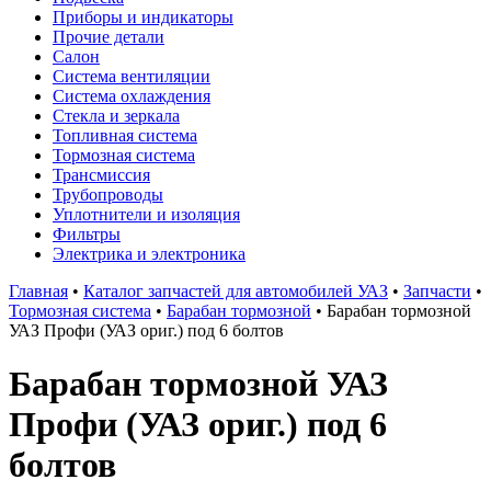
Приборы и индикаторы
Прочие детали
Салон
Система вентиляции
Система охлаждения
Стекла и зеркала
Топливная система
Тормозная система
Трансмиссия
Трубопроводы
Уплотнители и изоляция
Фильтры
Электрика и электроника
Главная
•
Каталог запчастей для автомобилей УАЗ
•
Запчасти
•
Тормозная система
•
Барабан тормозной
•
Барабан тормозной
УАЗ Профи (УАЗ ориг.) под 6 болтов
Барабан тормозной УАЗ
Профи (УАЗ ориг.) под 6
болтов