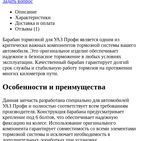
Задать вопрос
Барабан
тормозной
Описание
УАЗ
Характеристики
Профи
Доставка и оплата
(УАЗ
Отзывы (1)
ориг.)
под
Барабан тормозной для УАЗ Профи является одним из
6
критически важных компонентов тормозной системы вашего
болтов
автомобиля. Это оригинальное изделие обеспечивает
надежное и безопасное торможение в любых условиях
эксплуатации. Качественный барабан гарантирует долгий
срок службы и стабильную работу тормозов на протяжении
многих километров пути.
Особенности и преимущества
Данная запчасть разработана специально для автомобилей
УАЗ Профи и полностью соответствует всем требованиям
производителя. Конструкция барабана предусматривает
крепление под 6 болтов, что обеспечивает надежную
фиксацию на колесе. Использование оригинального
компонента гарантирует совместимость со всеми элементами
тормозной системы и исключает необходимость в
дополнительных доработках при установке.