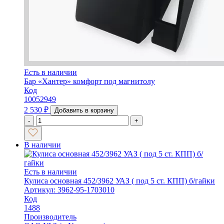
Есть в наличии
Бар «Хантер» комфорт под магнитолу
Код
10052949
2 530
₽
Добавить в корзину
-
+
В наличии
Есть в наличии
Кулиса основная 452/3962 УАЗ ( под 5 ст. КПП) б/гайки
Артикул: 3962-95-1703010
Код
1488
Производитель