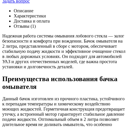
Задать вопрос
Бачок
омывателя
Описание
2101
Характеристики
с/
Доставка и оплата
о
Отзывы (1)
(2
литра)
Надежная работа системы омывания лобового стекла — залог
в
безопасности и комфорта при вождении. Бачок омывателя на
сборе
2 литра, представленный в сборе с мотором, обеспечивает
с
стабильную подачу жидкости и эффективное очищение стекол
мотором
в любых дорожных условиях. Он подходит для автомобилей
452-
УАЗ и других отечественных моделей, где важна простота
00-
установки и долговечность деталей.
5208000
Преимущества использования бачка
омывателя
Данный бачок изготовлен из прочного пластика, устойчивого
к перепадам температуры и химическому воздействию
моющих жидкостей. Герметичная конструкция предотвращает
утечку, а встроенный мотор гарантирует стабильное давление
подачи жидкости. Оптимальный объем в 2 литра позволяет
длительное время не доливать омыватель, что особенно