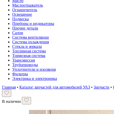
Масло
Маслоотражатель
Ограничитель
Освещение
Подвеска
Приборы и индикаторы
Прочие детали
Салон
Система вентиляции
Система охлаждения
Стекла и зеркала
Топливная система
Тормозная система
Трансмиссия
Трубопроводы
Уплотнители и изоляция
Фильтры
Электрика и электроника
Главная
•
Каталог запчастей для автомобилей УАЗ
•
Запчасти
•
В наличии